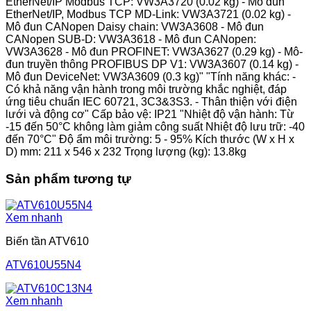
EtherNet/IP Modbus TCP: VW3A3720 (0.02 kg) - Mô đun
EtherNet/IP, Modbus TCP MD-Link: VW3A3721 (0.02 kg) -
Mô đun CANopen Daisy chain: VW3A3608 - Mô đun
CANopen SUB-D: VW3A3618 - Mô đun CANopen:
VW3A3628 - Mô đun PROFINET: VW3A3627 (0.29 kg) - Mô-
đun truyền thông PROFIBUS DP V1: VW3A3607 (0.14 kg) -
Mô đun DeviceNet: VW3A3609 (0.3 kg)" "Tính năng khác: -
Có khả năng vận hành trong môi trường khắc nghiệt, đáp
ứng tiêu chuẩn IEC 60721, 3C3&3S3. - Thân thiện với điện
lưới và động cơ" Cấp bảo vệ: IP21 "Nhiệt độ vận hành: Từ
-15 đến 50°C không làm giảm công suất Nhiệt độ lưu trữ: -40
đến 70°C" Độ ẩm môi trường: 5 - 95% Kích thước (W x H x
D) mm: 211 x 546 x 232 Trọng lượng (kg): 13.8kg
Sản phẩm tương tự
Xem nhanh
Biến tần ATV610
ATV610U55N4
Xem nhanh