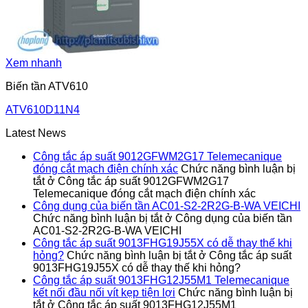
Xem nhanh
Biến tần ATV610
ATV610D11N4
Latest News
Công tắc áp suất 9012GFWM2G17 Telemecanique
đóng cắt mạch điện chính xác
Chức năng bình luận bị
tắt
ở Công tắc áp suất 9012GFWM2G17
Telemecanique đóng cắt mạch điện chính xác
Công dụng của biến tần AC01-S2-2R2G-B-WA VEICHI
Chức năng bình luận bị tắt
ở Công dụng của biến tần
AC01-S2-2R2G-B-WA VEICHI
Công tắc áp suất 9013FHG19J55X có dễ thay thế khi
hỏng?
Chức năng bình luận bị tắt
ở Công tắc áp suất
9013FHG19J55X có dễ thay thế khi hỏng?
Công tắc áp suất 9013FHG12J55M1 Telemecanique
kết nối đầu nối vít kẹp tiện lợi
Chức năng bình luận bị
tắt
ở Công tắc áp suất 9013FHG12J55M1