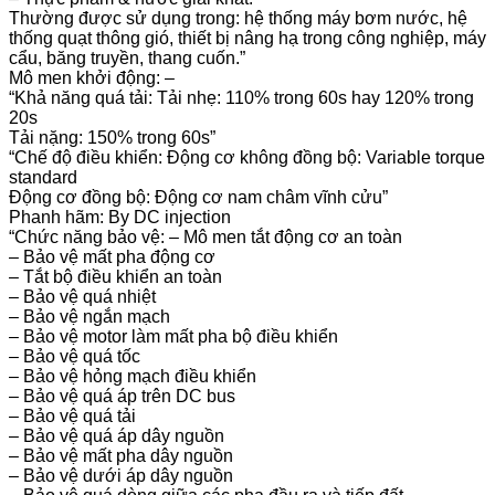
Thường được sử dụng trong: hệ thống máy bơm nước, hệ
thống quạt thông gió, thiết bị nâng hạ trong công nghiệp, máy
cẩu, băng truyền, thang cuốn.”
Mô men khởi động: –
“Khả năng quá tải: Tải nhẹ: 110% trong 60s hay 120% trong
20s
Tải nặng: 150% trong 60s”
“Chế độ điều khiển: Động cơ không đồng bộ: Variable torque
standard
Động cơ đồng bộ: Động cơ nam châm vĩnh cửu”
Phanh hãm: By DC injection
“Chức năng bảo vệ: – Mô men tắt động cơ an toàn
– Bảo vệ mất pha động cơ
– Tắt bộ điều khiển an toàn
– Bảo vệ quá nhiệt
– Bảo vệ ngắn mạch
– Bảo vệ motor làm mất pha bộ điều khiển
– Bảo vệ quá tốc
– Bảo vệ hỏng mạch điều khiển
– Bảo vệ quá áp trên DC bus
– Bảo vệ quá tải
– Bảo vệ quá áp dây nguồn
– Bảo vệ mất pha dây nguồn
– Bảo vệ dưới áp dây nguồn