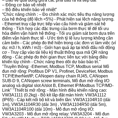
– Bảo vệ quá dòng giữa các pha đầu ra và tiếp đất
– Động cơ bảo vệ nhiệt
– Bộ điều khiển bảo vệ nhiệt”
“Chức năng chính : – Đo chính xác mức tiêu thụ năng lượng
của hệ thống (độ lệch <5%) - Phát hiện sai lệch năng lượng.
- Ethernet truy cập trực tiếp vào cấu hình và giám sát hệ
thống - Tích hợp các đặc trưng của bơm thực tế để tối ưu
hóa điểm vận hành hệ thống - Tối ưu giám sát bơm dựa trên
điểm vận hành thực tế - Ước tính tỷ lệ lưu lượng không cần
cảm biến - Các phép đo thể hiện trong các đơn vị làm việc (ví
dụ: m3 / h, kWh / m3) - Giới hạn quá áp tại khối đấu nối động
cơ - Truy cập vào tài liệu kỹ thuật thông qua mã QR năng
động - Các phép đo thời gian thực liên tục với bảng điều
khiển tùy chỉnh - Chức năng theo dõi dự báo bảo trì."
"Truyền thông: -Ethernet, Modbus TCP, Modbus serial Mô
đun mở rộng: Profibus DP V1, Profinet, DeviceNet, Modbus
TCP/EtherNet/IP, CANopen daisy chain RJ45, CANopen
SUB-D 9, CANopen screw terminals, Mô đun mở rông I/O
analog và digital slot A/slot B, Ethernet IP/Modbus TCP/MD-
Link" "Thiết bị mở rộng: - Màn hình điều khiển nâng cao:
VW3A1111 (0.2kg) - Bộ kít lắp đặt màn hình: VW3A1112
(IP65) - Cáp kết nối bộ kít và biến tần: VW3A1104R10 (dài
1m), VW3A1104R30 (dài 3m) , VW3A1104R50 (dài 5m),
VW3A1104R100 (dài 10m) - Mô đun mở rộng I/O:
VW3A3203 - Mô đun mở rộng relay: VW3A3204 - Mô đun