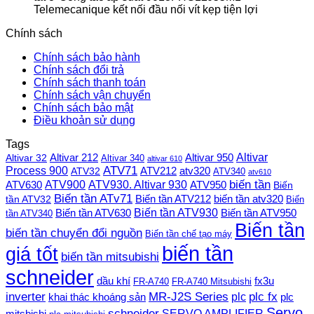
Telemecanique kết nối đầu nối vít kẹp tiện lợi
Chính sách
Chính sách bảo hành
Chính sách đổi trả
Chính sách thanh toán
Chính sách vận chuyển
Chính sách bảo mật
Điều khoản sử dụng
Tags
Altivar
Altivar 212
Altivar 32
Altivar 950
Altivar 340
altivar 610
Process 900
ATV71
ATV212
ATV32
atv320
ATV340
atv610
ATV900
ATV930. Altivar 930
biến tần
ATV630
ATV950
Biến
Biến tần ATv71
Biến tần ATV212
tần ATV32
biến tần atv320
Biến
Biến tần ATV930
Biến tần ATV630
Biến tần ATV950
tần ATV340
Biến tần
biến tần chuyển đổi nguồn
Biến tần chế tạo máy
biến tần
giá tốt
biến tần mitsubishi
schneider
dầu khí
fx3u
FR-A740
FR-A740 Mitsubishi
plc fx
inverter
MR-J2S Series
khai thác khoáng sản
plc
plc
Servo
schneider
SERVO AMPLIFIER