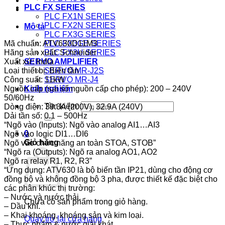
PLC FX SERIES
PLC FX1N SERIES
PLC FX2N SERIES
Mô tả
PLC FX3G SERIES
Mã chuẩn: ATV630D11M3
PLC FX3GE SERIES
Hãng sản xuất: Schneider
PLC FX3U SERIES
Xuất xứ: India
SERVO AMPLIFIER
Loại thiết bị: Biến tần
SERVO MR-J2S
Công suất: 11kW
SERVO MR-J4
Nguồn cấp (sai số nguồn cấp cho phép): 200 – 240V
Kinh nghiệm
50/60Hz
Tìm kiếm:
Dòng điện: 39.3A (200V), 32.9A (240V)
Dải tần số: 0.1 – 500Hz
“Ngõ vào (Inputs): Ngõ vào analog AI1…AI3
0
Ngõ vào logic DI1…DI6
Giỏ hàng
Ngõ vào chức năng an toàn STOA, STOB”
“Ngõ ra (Outputs): Ngõ ra analog AO1, AO2
Ngõ ra relay R1, R2, R3”
“Ứng dụng: ATV630 là bộ biến tần IP21, dùng cho động cơ
đồng bộ và không đồng bộ 3 pha, được thiết kế đặc biệt cho
các phân khúc thị trường:
– Nước và nước thải.
Chưa có sản phẩm trong giỏ hàng.
– Dầu khí.
– Khai khoáng, khoáng sản và kim loại.
Quay trở lại cửa hàng
– Thực phẩm & nước giải khát.